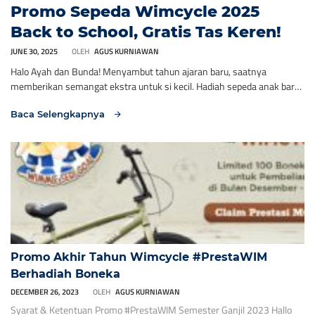
Promo Sepeda Wimcycle 2025
Back to School, Gratis Tas Keren!
JUNE 30, 2025
OLEH
AGUS KURNIAWAN
Halo Ayah dan Bunda! Menyambut tahun ajaran baru, saatnya
memberikan semangat ekstra untuk si kecil. Hadiah sepeda anak baru
adalah cara sempurna untuk merayakan momen kembali ke sekolah,
Baca Selengkapnya
sekaligus memberikannya teman berpetualang yang seru dan
menyehatkan. Spesial di bulan Juli ini, Wimcycle mempersembahkan
promo “Back To School” terbaik! Untuk setiap pembelian sepeda anak
Wimcycle tipe […]
Promo Akhir Tahun Wimcycle #PrestaWIM
Berhadiah Boneka
DECEMBER 26, 2023
OLEH
AGUS KURNIAWAN
Syarat & Ketentuan Promo #PrestaWIM Semester Ganjil 2023 Hallo