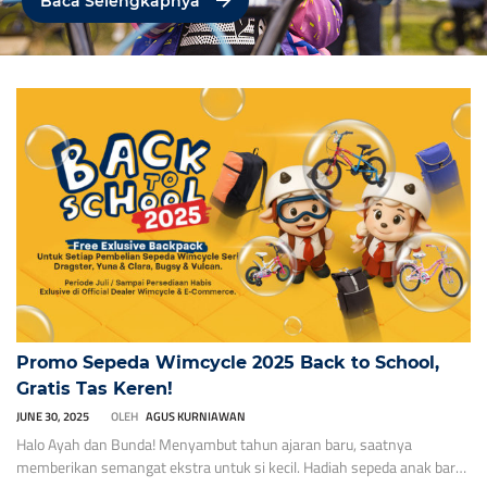
Baca Selengkapnya
Bersepeda merupakan aktivitas di luar ruangan yang mempunyai
berbagai risiko. Baik untuk anak yang baru belajar […]
Promo Sepeda Wimcycle 2025 Back to School,
Gratis Tas Keren!
JUNE 30, 2025
OLEH
AGUS KURNIAWAN
Halo Ayah dan Bunda! Menyambut tahun ajaran baru, saatnya
memberikan semangat ekstra untuk si kecil. Hadiah sepeda anak baru