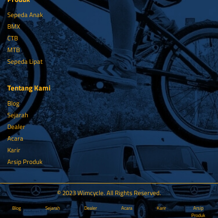
Sepeda Anak
BMX
CTB
MTB
Sepeda Lipat
Tentang Kami
Blog
Sejarah
Dealer
Acara
Karir
Arsip Produk
© 2023 Wimcycle. All Rights Reserved.
Blog
Sejarah
Dealer
Acara
Karir
Arsip
Produk