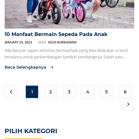
10 Manfaat Bermain Sepeda Pada Anak
JANUARY 25, 2023
OLEH
AGUS KURNIAWAN
Ada banyak ragam aktivitas bermanfaat yang bisa dilakukan si kecil,
terutama untuk perkembangan tumbuh kembangnya. Salah satu
bentuk kegiatan adalah dengan mengajak si kecil bermain sepeda,
Baca Selengkapnya
selain menyenangkan aktivitas bersepeda juga memiliki banyak
manfaat. Beberapa manfaat yang bisa dirasakan oleh anak adalah
sebagai berikut: 1. ​Belajar Menyeimbangkan Tubuh Bersepeda dapat
meningkatkan kesetabilan anak saat di […]
1
2
3
4
5
6
PILIH KATEGORI