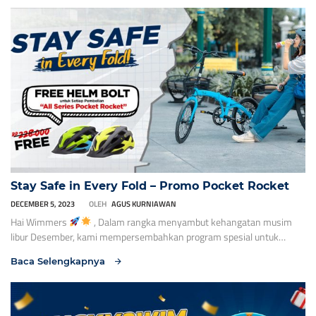
hanya untuk 100 Orang Pertama. Selama bulan Desember 2023 –
Januari 2024. Adapun detail promo #PrestaWIM sebagai berikut. Detail
[…]
Stay Safe in Every Fold – Promo Pocket Rocket
DECEMBER 5, 2023
OLEH
AGUS KURNIAWAN
Hai Wimmers
, Dalam rangka menyambut kehangatan musim
libur Desember, kami mempersembahkan program spesial untuk
sepeda andalan Wimcycle Pocket Rocket semua varian – “Stay Safe in
Baca Selengkapnya
Every Fold!”
Untuk memeriahkan liburan akhir tahun 2023, kami
mempersembahkan program spesial untuk sepeda andalan Wimcycle
Pocket Rocket semua varia. Dengan setiap pembelian Wimcycle Pocket
Rocket selama […]