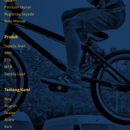
Garansi
Panduan Ukuran
Registrasi Sepeda
Buku Manual
Produk
Sepeda Anak
BMX
CTB
MTB
Sepeda Lipat
Tentang Kami
Blog
Sejarah
Dealer
Acara
Karir