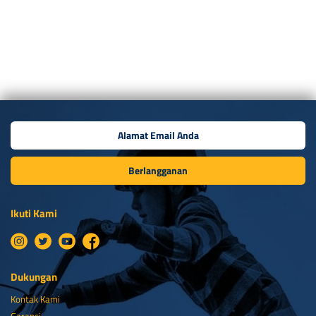
cek di bawah Bottom Bracket 3. Setelah melengkapi data diri, kartu
garansi akan di simpan dan […]
Berlangganan
Ikuti Kami
Dukungan
Kontak Kami