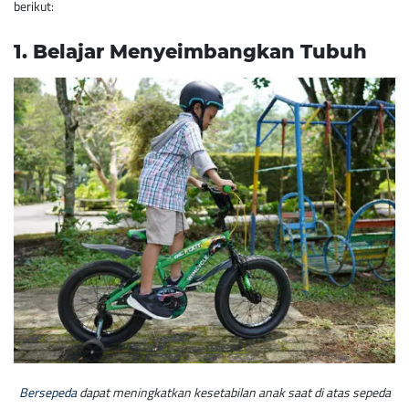
berikut:
1. ​Belajar Menyeimbangkan Tubuh
Bersepeda
dapat meningkatkan kesetabilan anak saat di atas sepeda