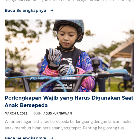
belok kanan atau kearah kanan, lambaikan tangan kanan agar
Baca Selengkapnya
pengendara lain mengetahui arah Anda saat bersepeda. 2. Saat ingin
belok kiri atau kearah kiri, lambaikan tangan kiri agar pengendara lain
mengetahui arah Anda saat bersepeda. 3. […]
Perlengkapan Wajib yang Harus Digunakan Saat
Anak Bersepeda
MARCH 1, 2023
OLEH
AGUS KURNIAWAN
Wimmers agar aktivitas bersepeda berlangsung dengan lancar maka
anak membutuhkan persiapan yang tepat. Penting bagi orang tua
untuk mempersiapkan perlengkapan bersepeda dengan baik.
Baca Selengkapnya