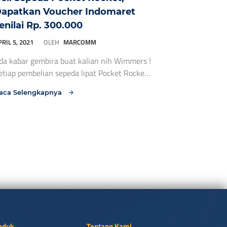
apatkan Voucher Indomaret
enilai Rp. 300.000
RIL 5, 2021
OLEH
MARCOMM
da kabar gembira buat kalian nih Wimmers !
etiap pembelian sepeda lipat Pocket Rocket
kan mendapatkan voucher Indomaret senilai
aca Selengkapnya
p. 300.000,- lhoh. Dapatkan penawaran
enarik ini di Dealer resmi WIMCYCLE
ibawah ini ya : No Nama Toko Alamat Kota
o Hp 1 FAJAR BARU JL. GATOT SUBROTO
O.66 CILACAP – 2 Tepat Bike Jl. Brigjend […]
oduk
Tentang Kami