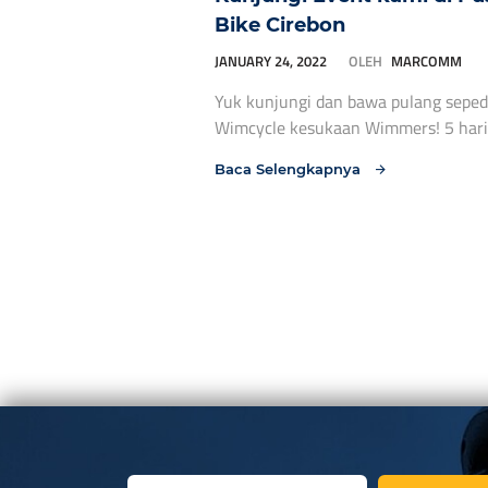
Bike Cirebon
JANUARY 24, 2022
OLEH
MARCOMM
Yuk kunjungi dan bawa pulang sepe
Wimcycle kesukaan Wimmers! 5 hari
Wimcycle hadir di Cirebon di event 
Baca Selengkapnya
Cirebon, tepatnya di Indoor Circuit 
Raya. Jalan Kapuk Raya, Kedungjaya,
Kabupaten Cirebon 45153 Catat tan
jangan sampai ketinggalan Wimmers
Januari 2022! Ajak keluarga dan te
uda ga sabar nih mau cobain sepeda 