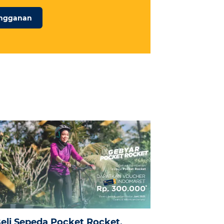
angganan
eli Sepeda Pocket Rocket,