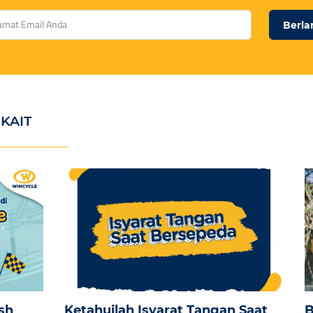
Berl
KAIT
sh
Ketahuilah Isyarat Tangan Saat
B