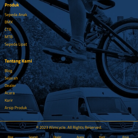
Produk
Sepeda Anak
BMX
CTB
MTB
Sepeda Lipat
Tentang Kami
Blog
Sejarah
Dealer
Acara
Karir
Arsip Produk
© 2023 Wimcycle. All Rights Reserved.
Blog
Sejarah
Dealer
Acara
Karir
Arsip