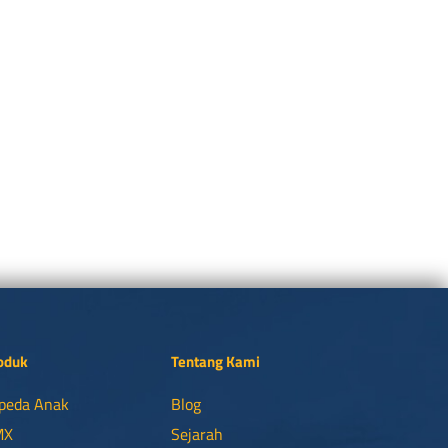
oduk
Tentang Kami
peda Anak
Blog
MX
Sejarah