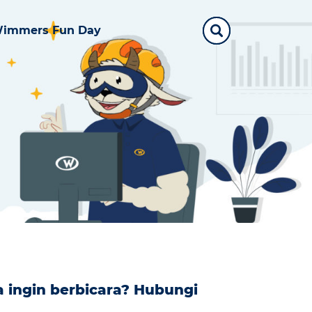
immers Fun Day
a ingin berbicara? Hubungi