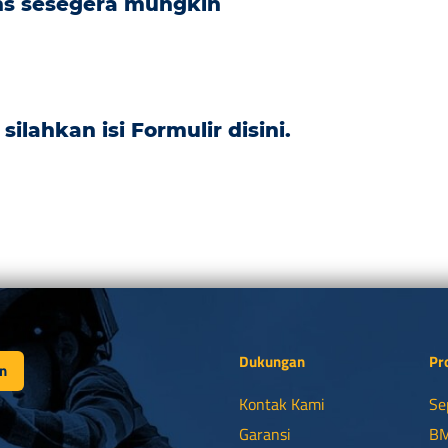
ns sesegera mungkin
silahkan isi Formulir
disini.
Dukungan
Pr
n
Kontak Kami
Se
Garansi
B