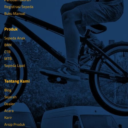
Registrasi Sepeda
Buku Manual
Produk
Sepeda Anak
BMX
CTB
MTB
Sepeda Lipat
Tentang Kami
Blog
Sejarah
Dealer
Acara
Karir
Arsip Produk