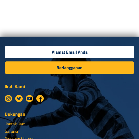
Berlangganan
Ikuti Kami
Dukungan
Kontak Kami
Garansi
Panduan Ukuran