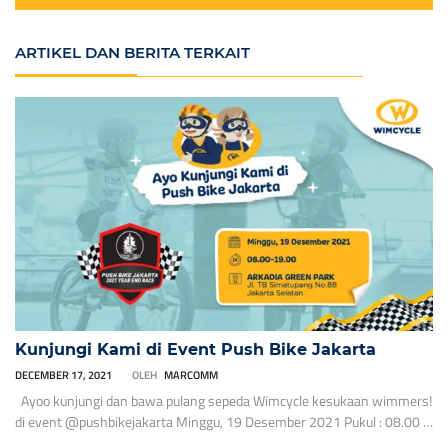
ARTIKEL DAN BERITA TERKAIT
Kunjungi Kami di Event Push Bike Jakarta
DECEMBER 17, 2021
OLEH
MARCOMM
Ayoo kunjungi dan bawa pulang sepeda Wimcycle kesukaan wimmers!
di event @pushbikejakarta Minggu, 19 Desember 2021 Pukul : 08.00 –
19.00 di Arkadia Green Park! Jalan Simatupang No. 88
. Sambil