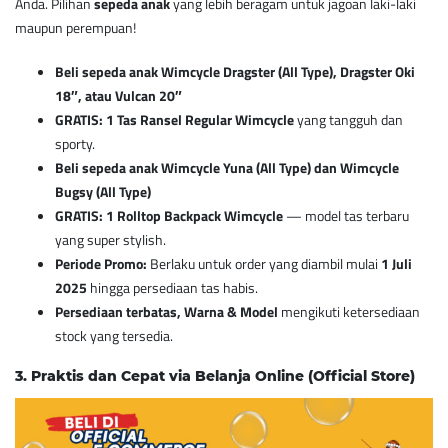
Anda. Pilihan
sepeda anak
yang lebih beragam untuk jagoan laki-laki
maupun perempuan!
Beli sepeda anak Wimcycle Dragster (All Type), Dragster Oki
18″, atau Vulcan 20″
GRATIS: 1 Tas Ransel Regular Wimcycle
yang tangguh dan
sporty.
Beli sepeda anak Wimcycle Yuna (All Type) dan Wimcycle
Bugsy (All Type)
GRATIS: 1 Rolltop Backpack Wimcycle
— model tas terbaru
yang super stylish.
Periode Promo:
Berlaku untuk order yang diambil mulai
1 Juli
2025
hingga persediaan tas habis.
Persediaan terbatas, Warna & Model
mengikuti ketersediaan
stock yang tersedia.
3. Praktis dan Cepat via Belanja Online (Official Store)