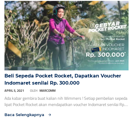
Mehabiskan waktu bersama keluarga tidak harus berpergian jauh,
olahraga keliling kompleks sepedaan bareng ( Ayah, Bunda dan si kecil)
salah satu ide menarik […]
Beli Sepeda Pocket Rocket, Dapatkan Voucher
Indomaret senilai Rp. 300.000
APRIL 5, 2021
OLEH
MARCOMM
Ada kabar gembira buat kalian nih Wimmers ! Setiap pembelian sepeda
lipat Pocket Rocket akan mendapatkan voucher Indomaret senilai Rp.
300.000,- lhoh. Dapatkan penawaran menarik ini di Dealer resmi
Baca Selengkapnya
WIMCYCLE dibawah ini ya : No Nama Toko Alamat Kota No Hp 1 FAJAR
BARU JL. GATOT SUBROTO NO.66 CILACAP – 2 Tepat Bike Jl. Brigjend
[…]