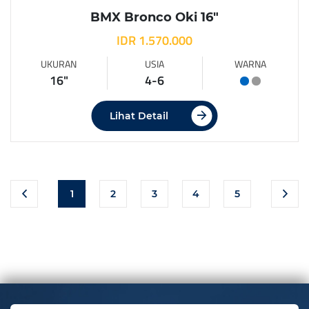
BMX Bronco Oki 16″
IDR 1.570.000
UKURAN
USIA
WARNA
16"
4-6
Lihat Detail
1
2
3
4
5