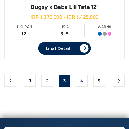
Bugsy x Baba Lili Tata 12″
IDR 1.375.000 - IDR 1.425.000
UKURAN
USIA
WARNA
12"
3-5
Lihat Detail
1
2
3
4
5