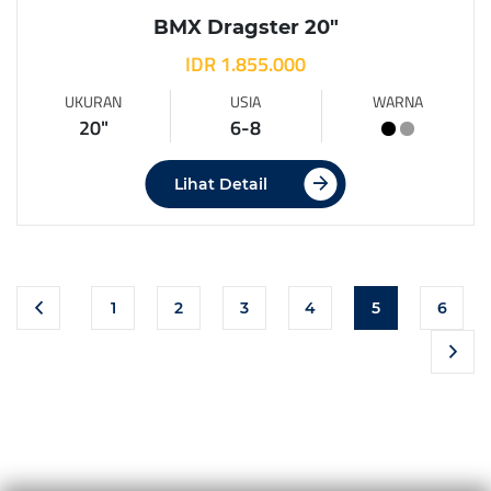
BMX Dragster 20″
IDR 1.855.000
UKURAN
USIA
WARNA
20"
6-8
Lihat Detail
1
2
3
4
5
6