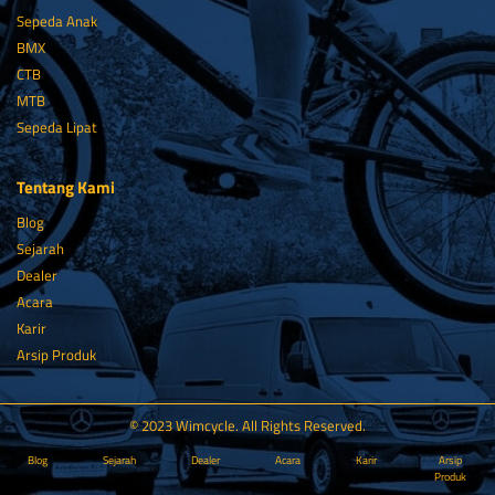
Sepeda Anak
BMX
CTB
MTB
Sepeda Lipat
Tentang Kami
Blog
Sejarah
Dealer
Acara
Karir
Arsip Produk
© 2023 Wimcycle. All Rights Reserved.
Blog
Sejarah
Dealer
Acara
Karir
Arsip
Produk