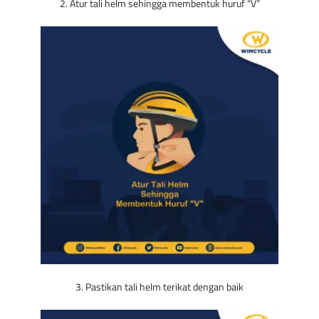
2. Atur tali helm sehingga membentuk huruf “V”
3. Pastikan tali helm terikat dengan baik