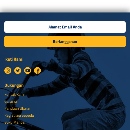
Berlangganan
Ikuti Kami
Dukungan
Kontak Kami
Garansi
Panduan Ukuran
Registrasi Sepeda
Buku Manual