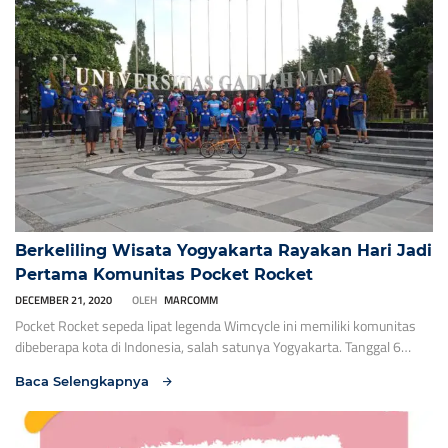
Berkeliling Wisata Yogyakarta Rayakan Hari Jadi
Pertama Komunitas Pocket Rocket
DECEMBER 21, 2020
OLEH
MARCOMM
Pocket Rocket sepeda lipat legenda Wimcycle ini memiliki komunitas
dibeberapa kota di Indonesia, salah satunya Yogyakarta. Tanggal 6
Desember 2020 lalu rayakan ulang tahun komunitas dengan
Baca Selengkapnya
bersepeda yang diikuti oleh 70 peserta yang berasal dari anggota
komunitas dari beberapa kota yaitu : Jabodetabek, Bandung, Jawa
Tengah, Makassar dan beberapa kota lainnya. […]