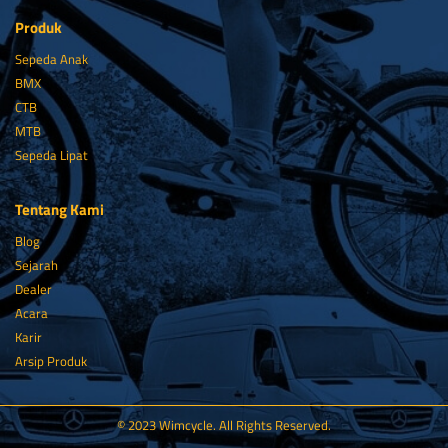
Produk
Sepeda Anak
BMX
CTB
MTB
Sepeda Lipat
Tentang Kami
Blog
Sejarah
Dealer
Acara
Karir
Arsip Produk
© 2023 Wimcycle. All Rights Reserved.