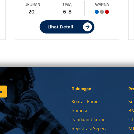
UKURAN
USIA
WARNA
20"
6-8
Lihat Detail
Dukungan
Pr
n
Kontak Kami
Se
Garansi
B
Panduan Ukuran
CT
Registrasi Sepeda
M