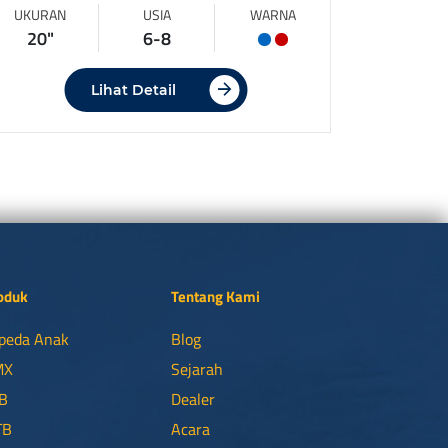
UKURAN
USIA
WARNA
20"
6-8
Lihat Detail
oduk
Tentang Kami
peda Anak
Blog
MX
Sejarah
B
Dealer
TB
Acara