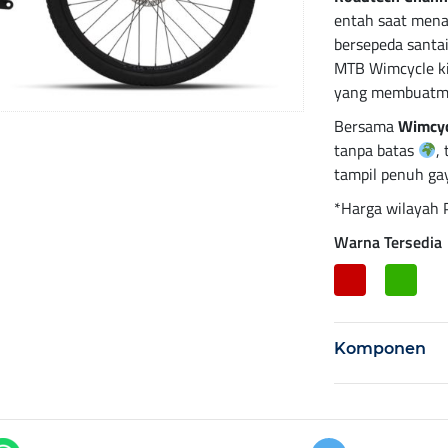
entah saat men
bersepeda santai
MTB Wimcycle ki
yang membuatmu 
Bersama
Wimcyc
tanpa batas
,
tampil penuh ga
*Harga wilayah 
Warna Tersedia
Komponen