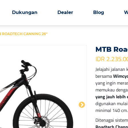
Dukungan
Dealer
Blog
W
B ROADTECH CANNING 26″
MTB Roa
IDR 2.235.0
Jelajahi jalanan
bersama
Wimcyc
yang ingin mera
memukau deng
yang jauh lebih 
digunakan mulai 
minimal 140 cm.
Ditenagai siste
Roadtech Chann