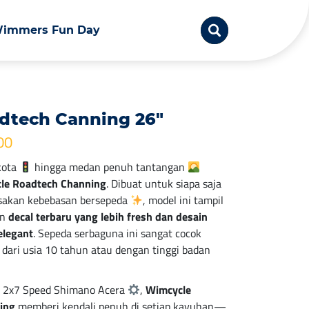
immers Fun Day
dtech Canning 26″
00
 kota
hingga medan penuh tantangan
le Roadtech Channing
. Dibuat untuk siapa saja
sakan kebebasan bersepeda
, model ini tampil
an
decal terbaru yang lebih fresh dan desain
elegant
. Sepeda serbaguna ini sangat cocok
dari usia 10 tahun atau dengan tinggi badan
m 2x7 Speed Shimano Acera
,
Wimcycle
ing
memberi kendali penuh di setiap kayuhan—