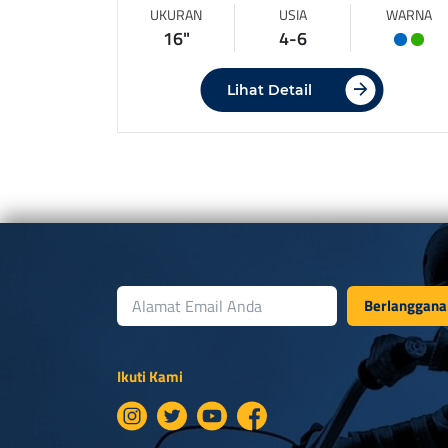
UKURAN
USIA
WARNA
16"
4-6
Lihat Detail
Berlanggana
Ikuti Kami