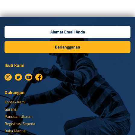
Berlangganan
Ikuti Kami
Dukungan
Kontak Kami
Garansi
Panduan Ukuran
Registrasi Sepeda
Buku Manual