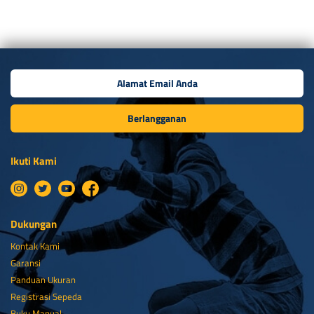
Berlangganan
Ikuti Kami
Dukungan
Kontak Kami
Garansi
Panduan Ukuran
Registrasi Sepeda
Buku Manual