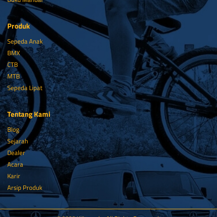
Produk
Sepeda Anak
BMX
CTB
MTB
Sepeda Lipat
Tentang Kami
Blog
Sejarah
Dealer
Acara
Karir
Arsip Produk