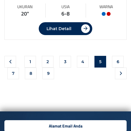
UKURAN
USIA
WARNA
20"
6-8
Lihat Detail
1
2
3
4
5
6
7
8
9