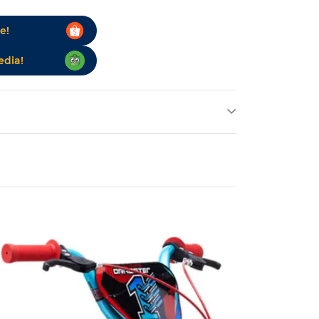
e!
edia!