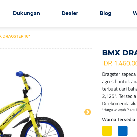
Dukungan
Dealer
Blog
W
 DRAGSTER 16″
BMX DRA
IDR 1.460.0
Dragster sepeda 
agresif untuk a
terbuat dari ba
2,125". Tersedia
Direkomendasika
*Harga wilayah Pulau 
Warna Tersedia