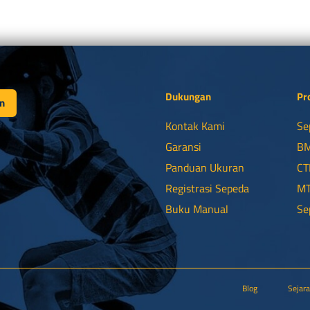
Dukungan
Pr
n
Kontak Kami
Se
Garansi
B
Panduan Ukuran
CT
Registrasi Sepeda
M
Buku Manual
Se
Blog
Sejar