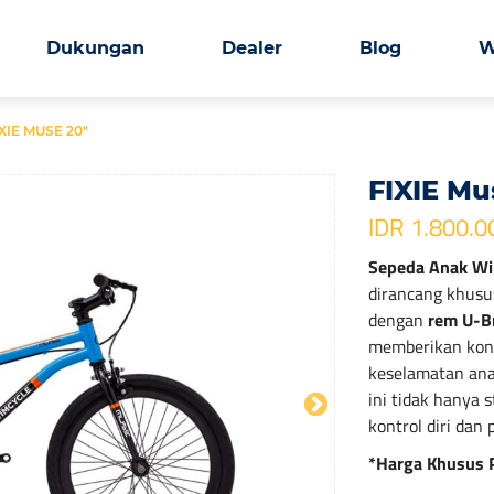
Dukungan
Dealer
Blog
W
XIE MUSE 20″
FIXIE Mu
IDR 1.800.0
Sepeda Anak Wi
dirancang khusu
dengan
rem U-B
memberikan kont
keselamatan anak
ini tidak hanya 
kontrol diri dan
*Harga Khusus 