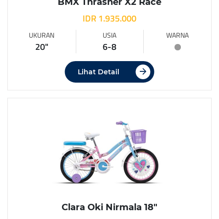
BMX Thrasher X2 Race
IDR 1.935.000
UKURAN
USIA
WARNA
20"
6-8
Lihat Detail
Clara Oki Nirmala 18″