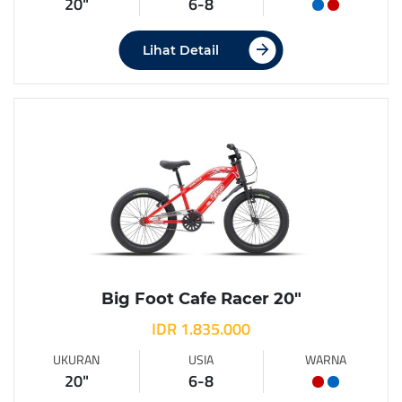
20"
6-8
Lihat Detail
Big Foot Cafe Racer 20″
IDR 1.835.000
UKURAN
USIA
WARNA
20"
6-8