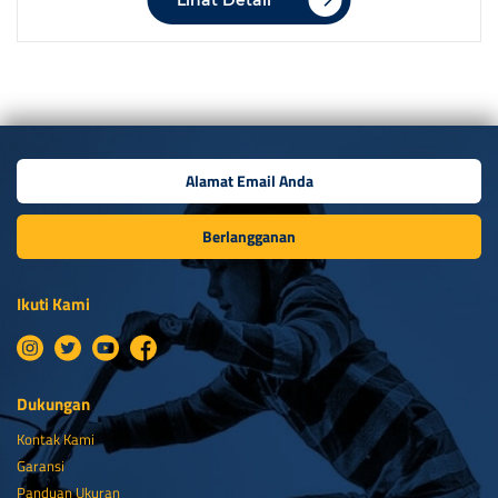
Lihat Detail
Berlangganan
Ikuti Kami
Dukungan
Kontak Kami
Garansi
Panduan Ukuran