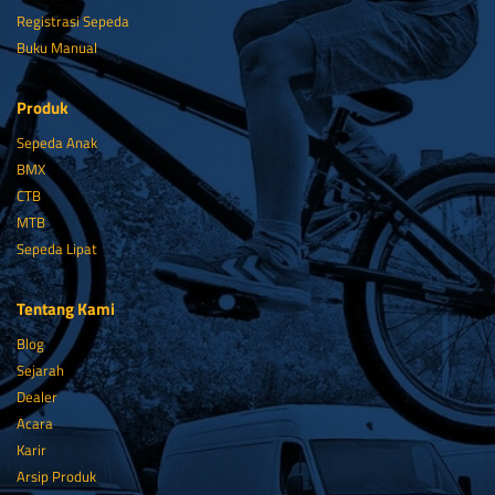
Registrasi Sepeda
Buku Manual
Produk
Sepeda Anak
BMX
CTB
MTB
Sepeda Lipat
Tentang Kami
Blog
Sejarah
Dealer
Acara
Karir
Arsip Produk