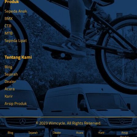
Produk
Sepeda Anak
BMX
CTB
MTB
Sepeda Lipat
Tentang Kami
Blog
Sejarah
Dealer
Acara
Karir
Arsip Produk
© 2023 Wimcycle. All Rights Reserved.
Blog
Sejarah
Dealer
Acara
Karir
Arsip