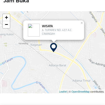
Jam Buka
+
×
−
WISATA
JL TUPAREV NO. 437 A.C
CINANGAH
Leaflet
| ©
OpenStreetMap
contributors