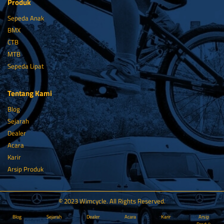
Produk
Sepeda Anak
BMX
CTB
MTB
Sepeda Lipat
Tentang Kami
Blog
Sejarah
Dealer
Acara
Karir
Arsip Produk
© 2023 Wimcycle. All Rights Reserved.
Blog
Sejarah
Dealer
Acara
Karir
Arsip