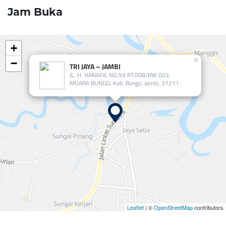
Jam Buka
+
×
−
TRI JAYA – JAMBI
JL. H. HANAFIE NO.59 RT.008/RW.003,
MUARA BUNGO, Kab. Bungo, Jambi, 37211
Leaflet
| ©
OpenStreetMap
contributors