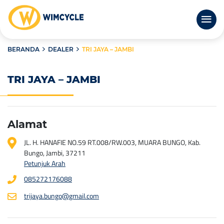
BERANDA
DEALER
TRI JAYA – JAMBI
TRI JAYA – JAMBI
Alamat
JL. H. HANAFIE NO.59 RT.008/RW.003, MUARA BUNGO, Kab.
Bungo, Jambi, 37211
Petunjuk Arah
085272176088
trijaya.bungo@gmail.com