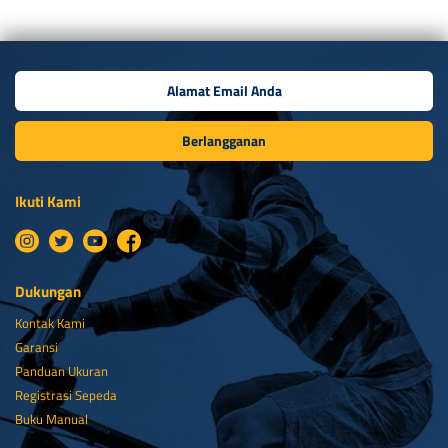
Berlangganan
Ikuti Kami
Dukungan
Kontak Kami
Garansi
Panduan Ukuran
Registrasi Sepeda
Buku Manual