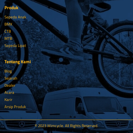
Produk
Sepeda Anak
BMX
CTB
MTB
Sepeda Lipat
Tentang Kami
Blog
Sejarah
Dealer
Acara
Karir
Arsip Produk
© 2023 Wimcycle. All Rights Reserved.