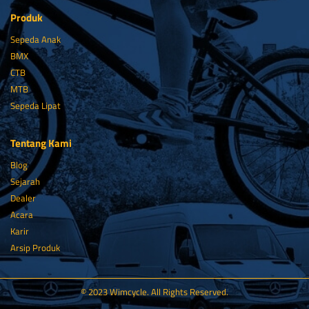
Produk
Sepeda Anak
BMX
CTB
MTB
Sepeda Lipat
Tentang Kami
Blog
Sejarah
Dealer
Acara
Karir
Arsip Produk
© 2023 Wimcycle. All Rights Reserved.