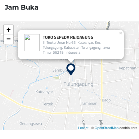
Jam Buka
+
×
TOKO SEPEDA REJOAGUNG
−
Jl. Teuku Umar No.68, Kutoanyar, Kec.
Tulungagung, Kabupaten Tulungagung, Jawa
Timur 66219, Indonesia
Leaflet
| ©
OpenStreetMap
contributors