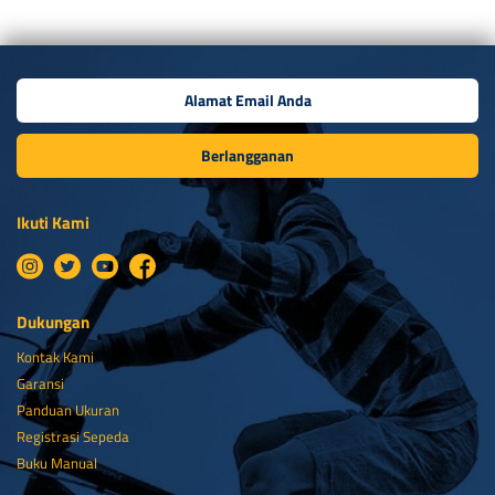
Berlangganan
Ikuti Kami
Dukungan
Kontak Kami
Garansi
Panduan Ukuran
Registrasi Sepeda
Buku Manual