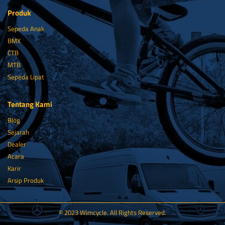
Produk
Sepeda Anak
BMX
CTB
MTB
Sepeda Lipat
Tentang Kami
Blog
Sejarah
Dealer
Acara
Karir
Arsip Produk
© 2023 Wimcycle. All Rights Reserved.