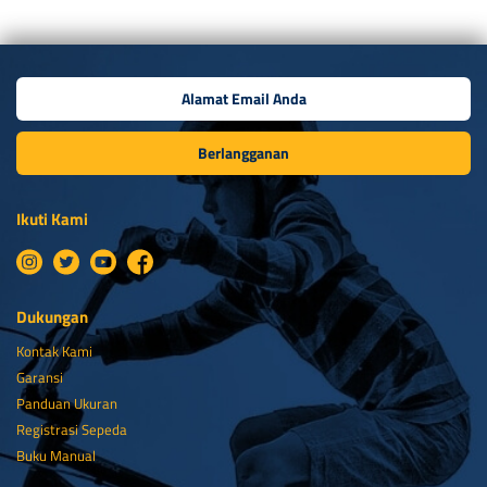
Berlangganan
Ikuti Kami
Dukungan
Kontak Kami
Garansi
Panduan Ukuran
Registrasi Sepeda
Buku Manual