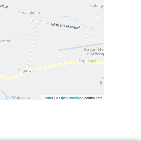
Leaflet
| ©
OpenStreetMap
contributors