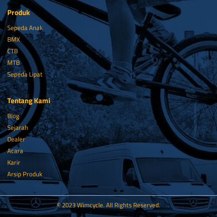
Produk
Sepeda Anak
BMX
CTB
MTB
Sepeda Lipat
Tentang Kami
Blog
Sejarah
Dealer
Acara
Karir
Arsip Produk
© 2023 Wimcycle. All Rights Reserved.