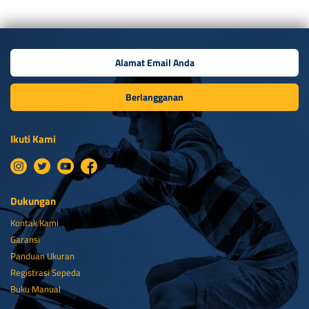
Berlangganan
Ikuti Kami
Dukungan
Kontak Kami
Garansi
Panduan Ukuran
Registrasi Sepeda
Buku Manual