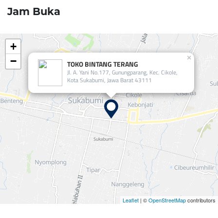
Jam Buka
+
×
−
TOKO BINTANG TERANG
Jl. A. Yani No.177, Gunungparang, Kec. Cikole,
Kota Sukabumi, Jawa Barat 43111
Leaflet
| ©
OpenStreetMap
contributors