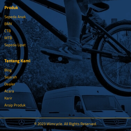
Produk
Sepeda Anak
BMX
CTB
MTB
Sepeda Lipat
Tentang Kami
Blog
Sejarah
Dealer
Acara
Karir
Arsip Produk
© 2023 Wimcycle. All Rights Reserved.