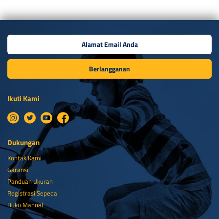
Berlangganan
Ikuti Kami
Dukungan
Kontak Kami
Garansi
Panduan Ukuran
Registrasi Sepeda
Buku Manual