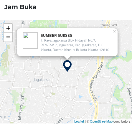
Jam Buka
+
×
SUMBER SUKSES
−
Jl. Raya Jagakarsa Blok Hidayah No.7,
RT.9/RW.7, Jagakarsa, Kec. Jagakarsa, DKI
Jakarta, Daerah Khusus Ibukota Jakarta 12610
Leaflet
| ©
OpenStreetMap
contributors