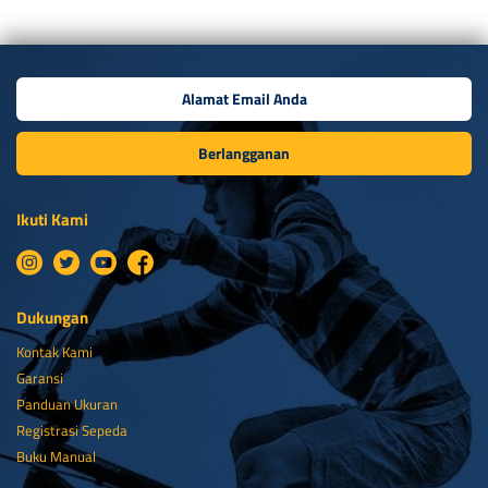
Berlangganan
Ikuti Kami
Dukungan
Kontak Kami
Garansi
Panduan Ukuran
Registrasi Sepeda
Buku Manual