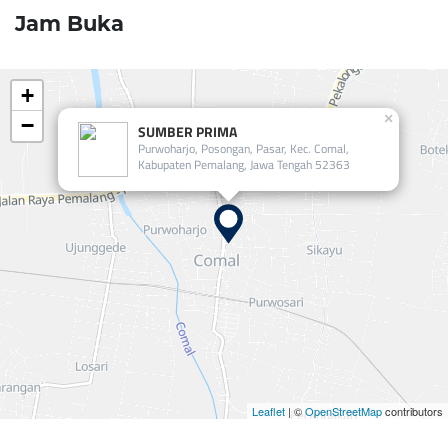
Jam Buka
+
×
−
SUMBER PRIMA
Purwoharjo, Posongan, Pasar, Kec. Comal,
Kabupaten Pemalang, Jawa Tengah 52363
Leaflet
| ©
OpenStreetMap
contributors