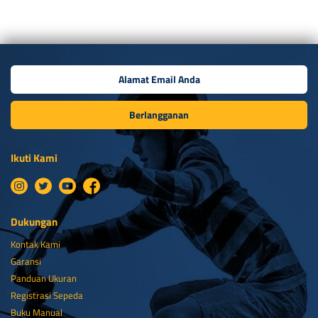
Berlangganan
Ikuti Kami
Dukungan
Kontak Kami
Garansi
Panduan Ukuran
Registrasi Sepeda
Buku Manual