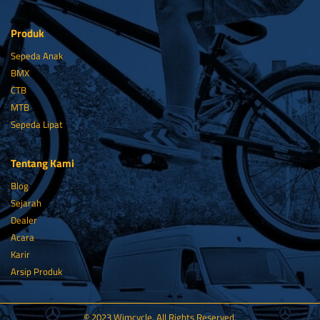
Produk
Sepeda Anak
BMX
CTB
MTB
Sepeda Lipat
Tentang Kami
Blog
Sejarah
Dealer
Acara
Karir
Arsip Produk
© 2023 Wimcycle. All Rights Reserved.