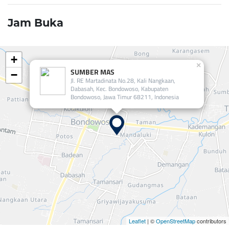
Jam Buka
+
×
SUMBER MAS
−
Jl. RE Martadinata No.28, Kali Nangkaan,
Dabasah, Kec. Bondowoso, Kabupaten
Bondowoso, Jawa Timur 68211, Indonesia
Leaflet
| ©
OpenStreetMap
contributors