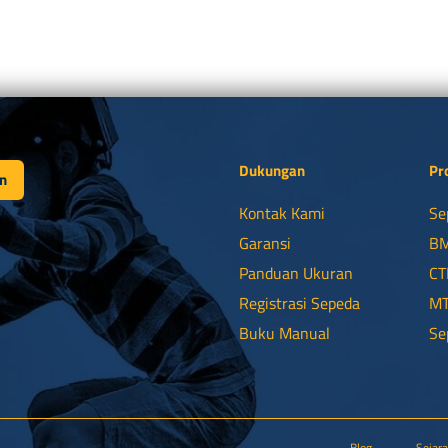
Dukungan
Pr
n
Kontak Kami
Se
Garansi
B
Panduan Ukuran
CT
Registrasi Sepeda
M
Buku Manual
Se
Blog
Sejar