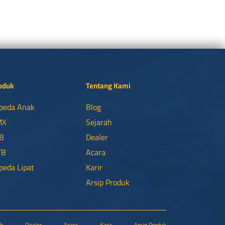
oduk
Tentang Kami
peda Anak
Blog
MX
Sejarah
B
Dealer
TB
Acara
peda Lipat
Karir
Arsip Produk
ah
Dealer
Acara
Karir
Arsip Produk