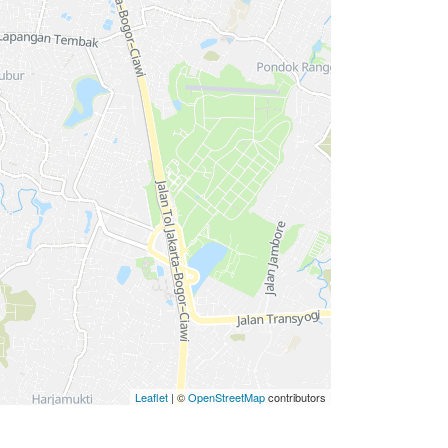
Leaflet
| ©
OpenStreetMap
contributors