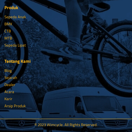
Produk
Sepeda Anak
BMX
CTB
MTB
Sepeda Lipat
Tentang Kami
Blog
Sejarah
Dealer
Acara
Karir
Arsip Produk
© 2023 Wimcycle. All Rights Reserved.