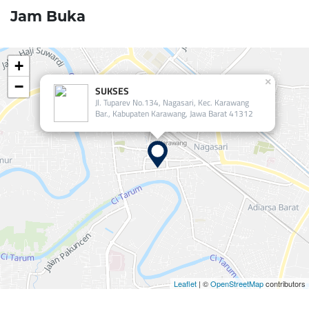
Jam Buka
+
×
−
SUKSES
Jl. Tuparev No.134, Nagasari, Kec. Karawang
Bar., Kabupaten Karawang, Jawa Barat 41312
Leaflet
| ©
OpenStreetMap
contributors