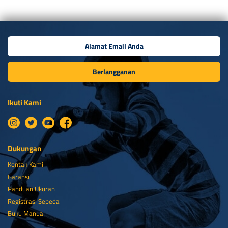
Berlangganan
Ikuti Kami
Dukungan
Kontak Kami
Garansi
Panduan Ukuran
Registrasi Sepeda
Buku Manual