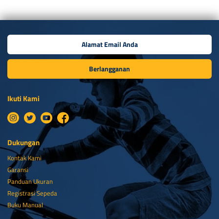
Berlangganan
Ikuti Kami
Dukungan
Kontak Kami
Garansi
Panduan Ukuran
Registrasi Sepeda
Buku Manual