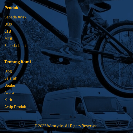
Produk
Sepeda Anak
BMX
CTB
MTB
Sepeda Lipat
Tentang Kami
Blog
Sejarah
Dealer
Acara
Karir
Arsip Produk
© 2023 Wimcycle. All Rights Reserved.