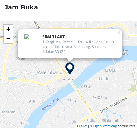
Jam Buka
+
×
SINAR LAUT
−
Jl. Tengkuruk Permai Jl. Ps. 16 Ilir No.56, 16 Ilir,
Kec. Ilir Tim. I, Kota Palembang, Sumatera
Selatan 30122
Leaflet
| ©
OpenStreetMap
contributors