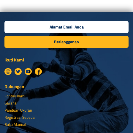
Berlangganan
Ikuti Kami
Dukungan
Kontak Kami
Garansi
Panduan Ukuran
Registrasi Sepeda
Buku Manual