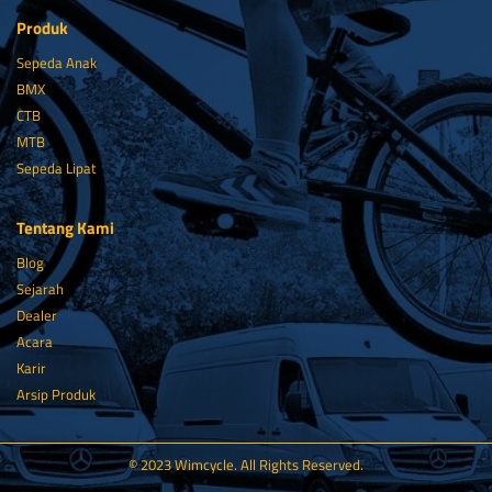
Produk
Sepeda Anak
BMX
CTB
MTB
Sepeda Lipat
Tentang Kami
Blog
Sejarah
Dealer
Acara
Karir
Arsip Produk
© 2023 Wimcycle. All Rights Reserved.