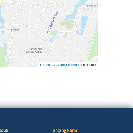
Leaflet
| ©
OpenStreetMap
contributors
oduk
Tentang Kami