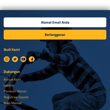
Berlangganan
Ikuti Kami
Dukungan
Kontak Kami
Garansi
Panduan Ukuran
Registrasi Sepeda
Buku Manual