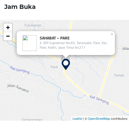
Jam Buka
+
×
−
SAHABAT – PARE
Jl. WR Supratman No.65, Tarunsakti, Pare, Kec.
Pare, Kediri, Jawa Timur 64211
Leaflet
| ©
OpenStreetMap
contributors