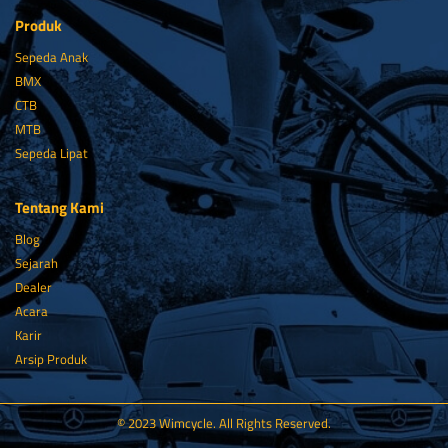
Produk
Sepeda Anak
BMX
CTB
MTB
Sepeda Lipat
Tentang Kami
Blog
Sejarah
Dealer
Acara
Karir
Arsip Produk
© 2023 Wimcycle. All Rights Reserved.