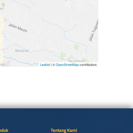
Leaflet
| ©
OpenStreetMap
contributors
oduk
Tentang Kami