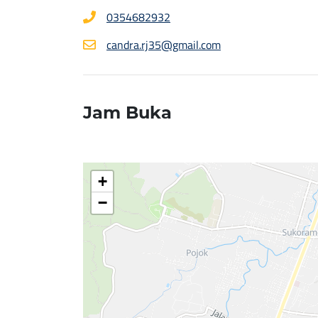
0354682932
candra.rj35@gmail.com
Jam Buka
+
−