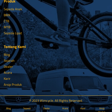
Produk
Sepeda Anak
BMX
CTB
MTB
Sepeda Lipat
Tentang Kami
Blog
Sejarah
Dealer
Acara
Karir
Arsip Produk
© 2023 Wimcycle. All Rights Reserved.
Blog
Sejarah
Dealer
Acara
Karir
Arsip