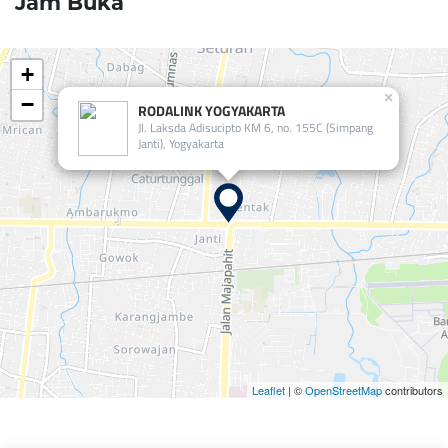
Jam Buka
+
×
−
RODALINK YOGYAKARTA
Jl. Laksda Adisucipto KM 6, no. 155C (Simpang
Janti), Yogyakarta
Leaflet
| ©
OpenStreetMap
contributors