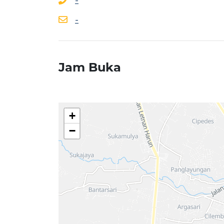
-
-
Jam Buka
+
−