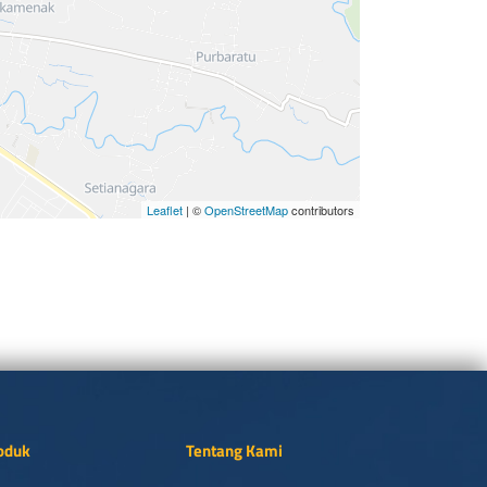
Leaflet
| ©
OpenStreetMap
contributors
oduk
Tentang Kami