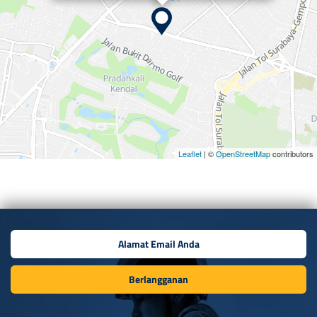
Leaflet
| ©
OpenStreetMap
contributors
Berlangganan