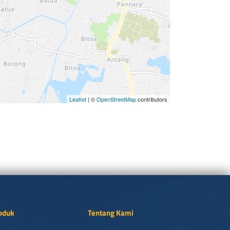
Leaflet
| ©
OpenStreetMap
contributors
oduk
Tentang Kami