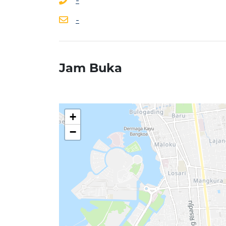
-
-
Jam Buka
+
−