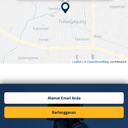
Leaflet
| ©
OpenStreetMap
contributors
Berlangganan