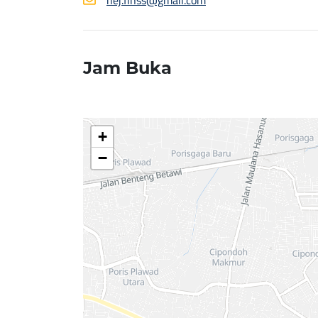
nej.finss@gmail.com
Jam Buka
+
−