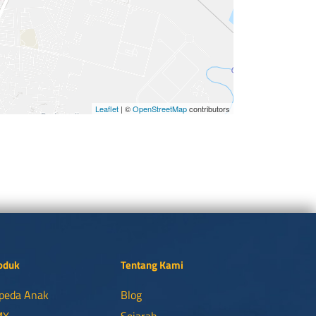
Leaflet
| ©
OpenStreetMap
contributors
oduk
Tentang Kami
peda Anak
Blog