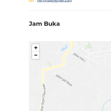
nej.finss@gmail.com
Jam Buka
+
−