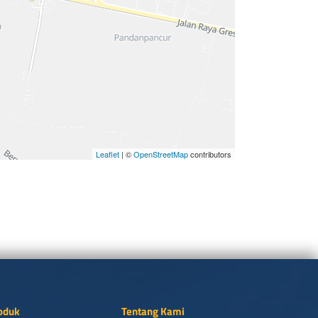
Leaflet
| ©
OpenStreetMap
contributors
oduk
Tentang Kami