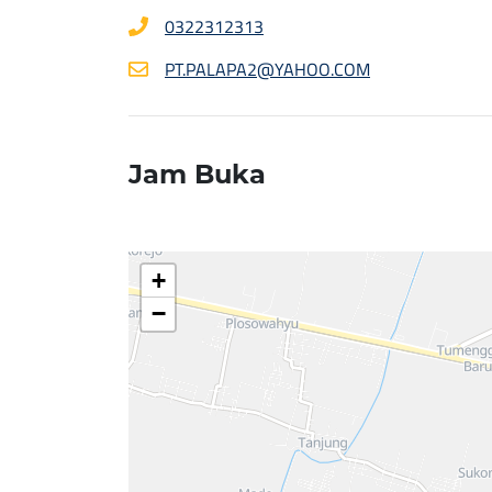
0322312313
PT.PALAPA2@YAHOO.COM
Jam Buka
+
−