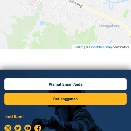
Leaflet
| ©
OpenStreetMap
contributors
Berlangganan
Ikuti Kami