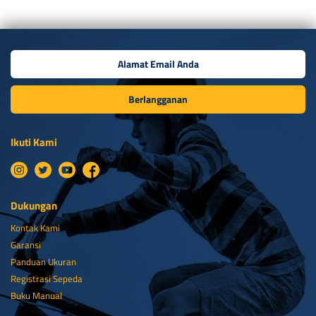
Berlangganan
Ikuti Kami
Dukungan
Kontak Kami
Garansi
Panduan Ukuran
Registrasi Sepeda
Buku Manual