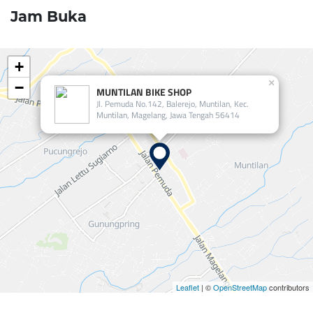
Jam Buka
+
×
−
MUNTILAN BIKE SHOP
Jl. Pemuda No.142, Balerejo, Muntilan, Kec.
Muntilan, Magelang, Jawa Tengah 56414
Leaflet
| ©
OpenStreetMap
contributors