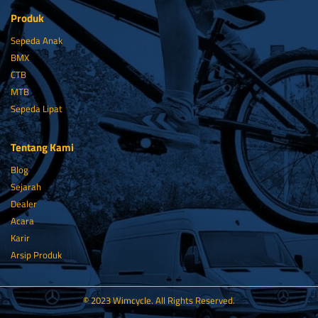
Produk
Sepeda Anak
BMX
CTB
MTB
Sepeda Lipat
Tentang Kami
Blog
Sejarah
Dealer
Acara
Karir
Arsip Produk
© 2023 Wimcycle. All Rights Reserved.