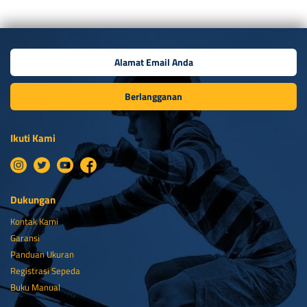
Berlangganan
Ikuti Kami
Dukungan
Kontak Kami
Garansi
Panduan Ukuran
Registrasi Sepeda
Buku Manual