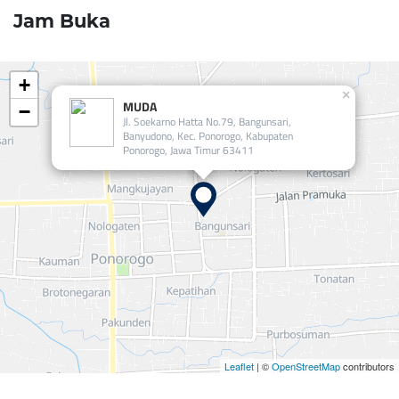
Jam Buka
+
×
MUDA
−
Jl. Soekarno Hatta No.79, Bangunsari,
Banyudono, Kec. Ponorogo, Kabupaten
Ponorogo, Jawa Timur 63411
Leaflet
| ©
OpenStreetMap
contributors