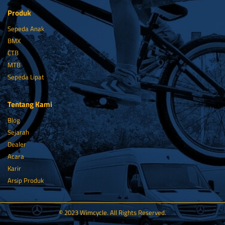
Produk
Sepeda Anak
BMX
CTB
MTB
Sepeda Lipat
Tentang Kami
Blog
Sejarah
Dealer
Acara
Karir
Arsip Produk
© 2023 Wimcycle. All Rights Reserved.