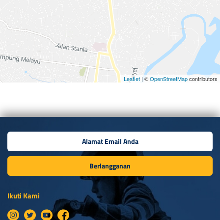
Leaflet
| ©
OpenStreetMap
contributors
Berlangganan
Ikuti Kami