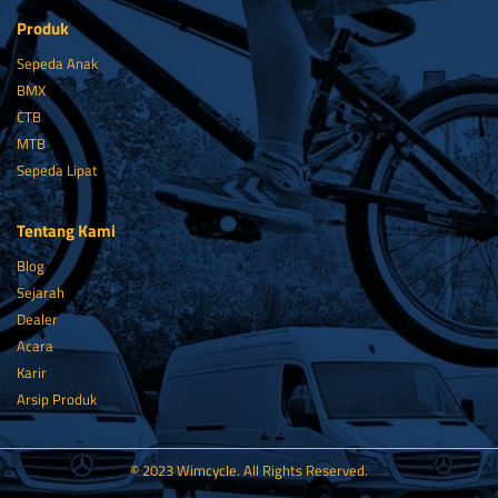
Produk
Sepeda Anak
BMX
CTB
MTB
Sepeda Lipat
Tentang Kami
Blog
Sejarah
Dealer
Acara
Karir
Arsip Produk
© 2023 Wimcycle. All Rights Reserved.