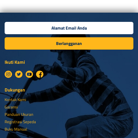
Berlangganan
Ikuti Kami
Dukungan
Kontak Kami
Garansi
Panduan Ukuran
Registrasi Sepeda
Buku Manual