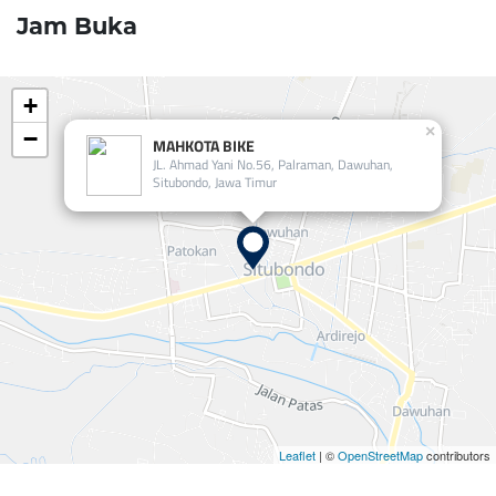
Jam Buka
+
×
−
MAHKOTA BIKE
JL. Ahmad Yani No.56, Palraman, Dawuhan,
Situbondo, Jawa Timur
Leaflet
| ©
OpenStreetMap
contributors