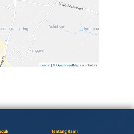
Leaflet
| ©
OpenStreetMap
contributors
oduk
Tentang Kami