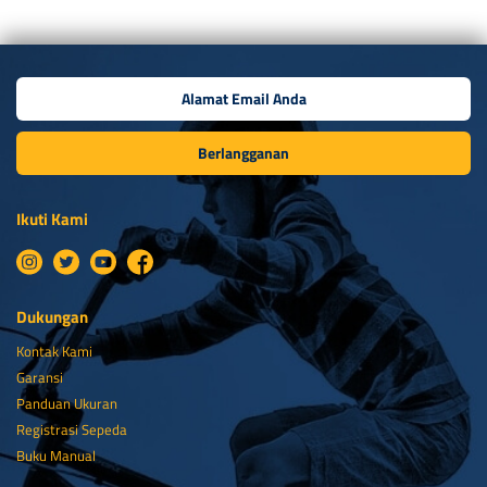
Berlangganan
Ikuti Kami
Dukungan
Kontak Kami
Garansi
Panduan Ukuran
Registrasi Sepeda
Buku Manual