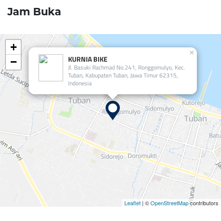
Jam Buka
+
×
KURNIA BIKE
−
Jl. Basuki Rachmad No.241, Ronggomulyo, Kec.
Tuban, Kabupaten Tuban, Jawa Timur 62315,
Indonesia
Leaflet
| ©
OpenStreetMap
contributors