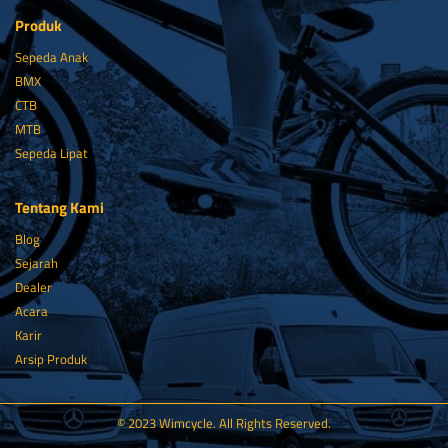
Produk
Sepeda Anak
BMX
CTB
MTB
Sepeda Lipat
Tentang Kami
Blog
Sejarah
Dealer
Acara
Karir
Arsip Produk
© 2023 Wimcycle. All Rights Reserved.